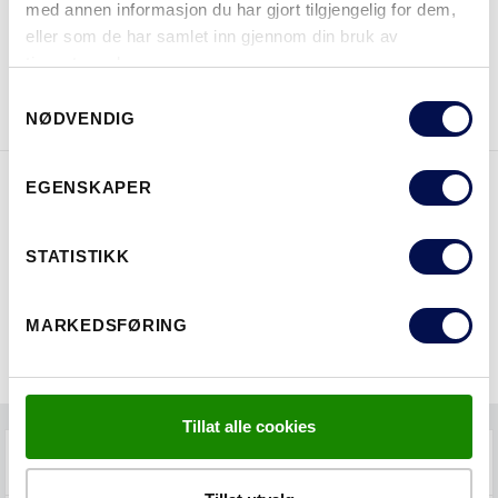
med annen informasjon du har gjort tilgjengelig for dem,
eller som de har samlet inn gjennom din bruk av
tjenestene deres.
LAST NED BROSJYRE
KONTAKT OSS
Consent
NØDVENDIG
Selection
EGENSKAPER
EGENSKAPER
STATISTIKK
MARKEDSFØRING
Tillat alle cookies
FAQS