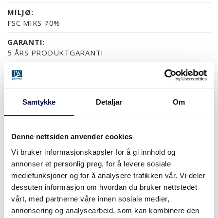
MILJØ:
FSC MIKS 70%
GARANTI:
5 ÅRS PRODUKTGARANTI
OVERFLATER (5)
Samtykke
Detaljar
Om
NCS S0502-Y
NCS S0500-N
RAL 9010
NESTEN ALLE NCS S OG 
Denne nettsiden anvender cookies
Vi bruker informasjonskapsler for å gi innhold og
STØRRELSER
annonser et personlig preg, for å levere sosiale
mediefunksjoner og for å analysere trafikken vår. Vi deler
dessuten informasjon om hvordan du bruker nettstedet
vårt, med partnerne våre innen sosiale medier,
HVOR KAN MAN KJØPE
annonsering og analysearbeid, som kan kombinere den