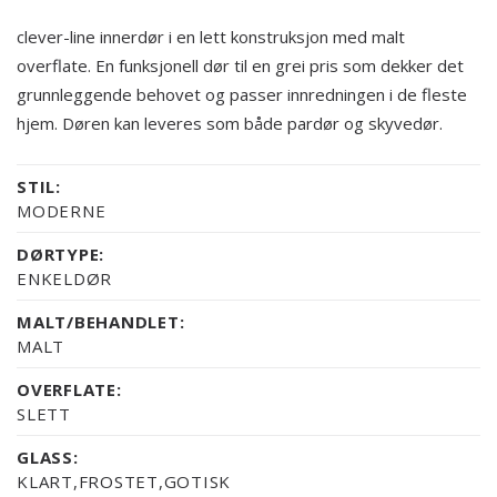
clever-line innerdør i en lett konstruksjon med malt
overflate. En funksjonell dør til en grei pris som dekker det
grunnleggende behovet og passer innredningen i de fleste
hjem. Døren kan leveres som både pardør og skyvedør.
STIL:
MODERNE
DØRTYPE:
ENKELDØR
MALT/BEHANDLET:
MALT
OVERFLATE:
SLETT
GLASS:
KLART,FROSTET,GOTISK