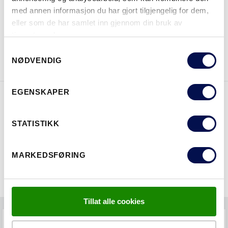
med annen informasjon du har gjort tilgjengelig for dem,
eller som de har samlet inn gjennom din bruk av
tjenestene deres.
LAST NED BROSJYRE
KONTAKT OSS
Consent
NØDVENDIG
Selection
EGENSKAPER
EGENSKAPER
STATISTIKK
MARKEDSFØRING
Tillat alle cookies
FAQS