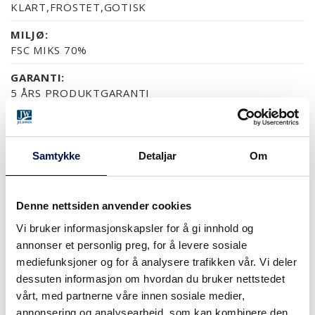
KLART,FROSTET,GOTISK
MILJØ:
FSC MIKS 70%
GARANTI:
5 ÅRS PRODUKTGARANTI
OVERFLATER (5)
Samtykke
Detaljar
Om
NCS S0502-Y
NCS S0500-N
RAL 9010
NESTEN ALLE NCS S OG 
Denne nettsiden anvender cookies
Vi bruker informasjonskapsler for å gi innhold og
STØRRELSER
annonser et personlig preg, for å levere sosiale
mediefunksjoner og for å analysere trafikken vår. Vi deler
dessuten informasjon om hvordan du bruker nettstedet
vårt, med partnerne våre innen sosiale medier,
annonsering og analysearbeid, som kan kombinere den
HVOR KAN MAN KJØPE