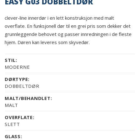
EASY G03 DOBBELTDØR
clever-line innerdør i en lett konstruksjon med malt
overflate. En funksjonell dør til en grei pris som dekker det
grunnleggende behovet og passer innredningen i de fleste
hjem. Døren kan leveres som skyvedør.
STIL:
MODERNE
DØRTYPE:
DOBBELTDØR
MALT/BEHANDLET:
MALT
OVERFLATE:
SLETT
GLASS: