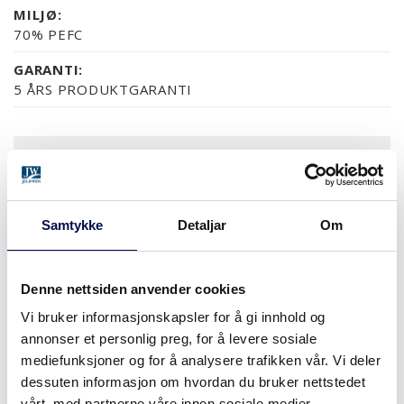
MILJØ:
70% PEFC
GARANTI:
5 ÅRS PRODUKTGARANTI
OVERFLATER (5)
NCS S0502-Y
NCS S0500-N
RAL 9010
NESTEN ALLE NCS S OG 
Samtykke
Detaljar
Om
STØRRELSER
Denne nettsiden anvender cookies
Vi bruker informasjonskapsler for å gi innhold og
annonser et personlig preg, for å levere sosiale
mediefunksjoner og for å analysere trafikken vår. Vi deler
HVOR KAN MAN KJØPE
dessuten informasjon om hvordan du bruker nettstedet
vårt, med partnerne våre innen sosiale medier,