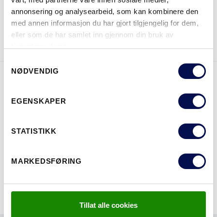
annonsering og analysearbeid, som kan kombinere den
med annen informasjon du har gjort tilgjengelig for dem,
LAST NED BROSJYRE
KONTAKT OSS
eller som de har samlet inn gjennom din bruk av
tjenestene deres.
Consent
NØDVENDIG
Selection
EGENSKAPER
EGENSKAPER
STATISTIKK
MARKEDSFØRING
Tillat alle cookies