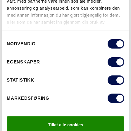
vårt, med partnerne våre innen sosiale medier,
annonsering og analysearbeid, som kan kombinere den
med annen informasjon du har gjort tilgjengelig for dem,
LAST NED BROSJYRE
KONTAKT OSS
eller som de har samlet inn gjennom din bruk av
tjenestene deres.
Consent
NØDVENDIG
Selection
EGENSKAPER
EGENSKAPER
STATISTIKK
MARKEDSFØRING
Tillat alle cookies