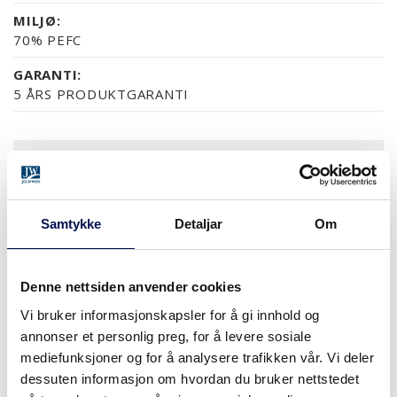
MILJØ:
70% PEFC
GARANTI:
5 ÅRS PRODUKTGARANTI
OVERFLATER (5)
NCS S0502-Y
NCS S0500-N
RAL 9010
NESTEN ALLE NCS S OG 
Samtykke
Detaljar
Om
STØRRELSER
Denne nettsiden anvender cookies
Vi bruker informasjonskapsler for å gi innhold og
annonser et personlig preg, for å levere sosiale
mediefunksjoner og for å analysere trafikken vår. Vi deler
HVOR KAN MAN KJØPE
dessuten informasjon om hvordan du bruker nettstedet