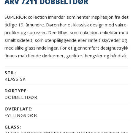
ARV 7211 DOBBELTDØR
SUPERIOR collection innerdør som henter inspirasjon fra det
tidlige 19. århundre. Døren har et klassisk design med vakre
profiler og sprosser. Den tilbys som enkeldør, enkeldør med
smalt sidefelt, som utenpåliggende eller innfelt skyvedør og
med ulike glassinndelinger. For et gjennomført designuttrykk
finnes matchende dørkarmer, gerikter, hengsler og håndtak.
STIL:
KLASSISK
DØRTYPE:
DOBBELTDØR
OVERFLATE:
FYLLINGSDØR
GLASS: