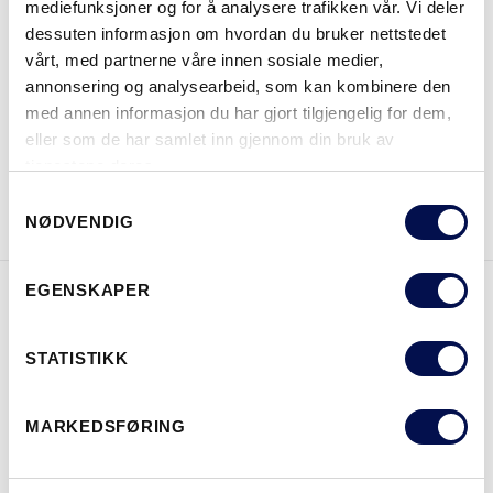
mediefunksjoner og for å analysere trafikken vår. Vi deler
dessuten informasjon om hvordan du bruker nettstedet
vårt, med partnerne våre innen sosiale medier,
HVOR KAN MAN KJØPE
annonsering og analysearbeid, som kan kombinere den
med annen informasjon du har gjort tilgjengelig for dem,
eller som de har samlet inn gjennom din bruk av
tjenestene deres.
LAST NED BROSJYRE
KONTAKT OSS
Consent
NØDVENDIG
Selection
EGENSKAPER
EGENSKAPER
STATISTIKK
MARKEDSFØRING