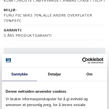
KLART,FROSTET,RØYKFARGET,HAMRET,FASETTSLIPT
MILJØ:
FURU FSC MIKS 70%,ALLE ANDRE OVERFLATER
70%PEFC
GARANTI:
5 ÅRS PRODUKTGARANTI
OVERFLATER (7)
MDF/HDF MALT
NESTEN ALLE NCS S OG RAL FARGER
ASK SORT
ASK MALT
FURU KLARLAK
Samtykke
Detaljar
Om
MER
Denne nettsiden anvender cookies
Vi bruker informasjonskapsler for å gi innhold og
STØRRELSER
annonser et personlig preg, for å levere sosiale