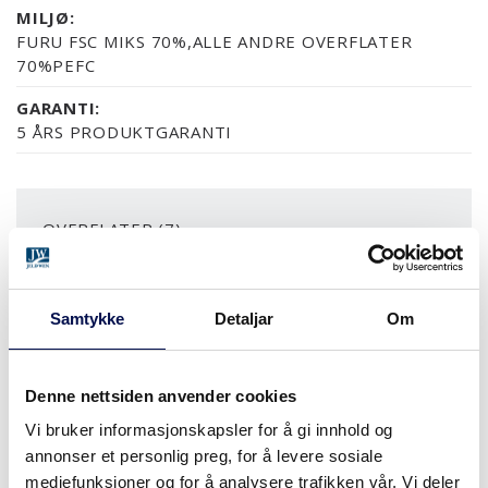
MILJØ:
FURU FSC MIKS 70%,ALLE ANDRE OVERFLATER
70%PEFC
GARANTI:
5 ÅRS PRODUKTGARANTI
OVERFLATER (7)
ASK SORT
ASK MALT
ASK UBEHANDLET
FURU KLARLAKK
FURU UBEHAN
Samtykke
Detaljar
Om
MER
Denne nettsiden anvender cookies
STØRRELSER
Vi bruker informasjonskapsler for å gi innhold og
annonser et personlig preg, for å levere sosiale
mediefunksjoner og for å analysere trafikken vår. Vi deler