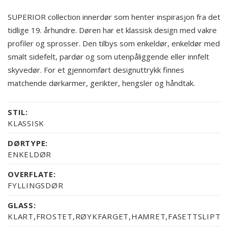
SUPERIOR collection innerdør som henter inspirasjon fra det
tidlige 19. århundre. Døren har et klassisk design med vakre
profiler og sprosser. Den tilbys som enkeldør, enkeldør med
smalt sidefelt, pardør og som utenpåliggende eller innfelt
skyvedør. For et gjennomført designuttrykk finnes
matchende dørkarmer, gerikter, hengsler og håndtak.
STIL:
KLASSISK
DØRTYPE:
ENKELDØR
OVERFLATE:
FYLLINGSDØR
GLASS:
KLART,FROSTET,RØYKFARGET,HAMRET,FASETTSLIPT