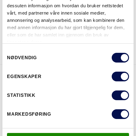
dessuten informasjon om hvordan du bruker nettstedet
vårt, med partnerne våre innen sosiale medier,
HVOR KAN MAN KJØPE
annonsering og analysearbeid, som kan kombinere den
med annen informasjon du har gjort tilgjengelig for dem,
eller som de har samlet inn gjennom din bruk av
tjenestene deres.
LAST NED BROSJYRE
KONTAKT OSS
Consent
NØDVENDIG
Selection
EGENSKAPER
EGENSKAPER
STATISTIKK
MARKEDSFØRING