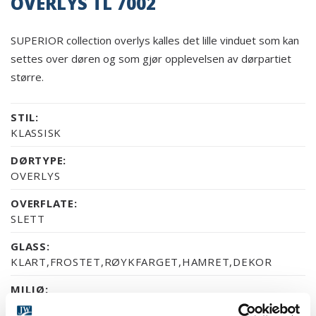
OVERLYS TL 7002
SUPERIOR collection overlys kalles det lille vinduet som kan
settes over døren og som gjør opplevelsen av dørpartiet
større.
STIL:
KLASSISK
DØRTYPE:
OVERLYS
OVERFLATE:
SLETT
GLASS:
KLART,FROSTET,RØYKFARGET,HAMRET,DEKOR
MILJØ:
FURU FSC MIKS 70%,ALLE ANDRE OVERFLATER