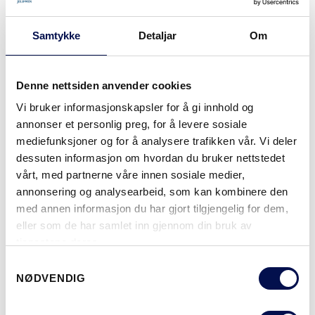
70%PEFC
GARANTI:
Samtykke
Detaljar
Om
5 ÅRS PRODUKTGARANTI
Denne nettsiden anvender cookies
Vi bruker informasjonskapsler for å gi innhold og
OVERFLATER (15)
annonser et personlig preg, for å levere sosiale
ASK SORT
ASK GRAFITT
ASK MALT
EIK
EIK RUSTIKK 
mediefunksjoner og for å analysere trafikken vår. Vi deler
dessuten informasjon om hvordan du bruker nettstedet
vårt, med partnerne våre innen sosiale medier,
annonsering og analysearbeid, som kan kombinere den
MER
med annen informasjon du har gjort tilgjengelig for dem,
eller som de har samlet inn gjennom din bruk av
STØRRELSER
tjenestene deres.
Consent
NØDVENDIG
Selection
HVOR KAN MAN KJØPE