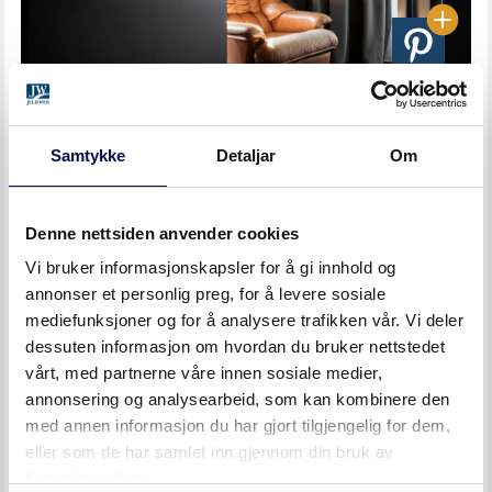
Hvite dører er fortsatt valget nummer én for oss i
Samtykke
Detaljar
Om
Norge – både når det gjelder inner- og ytterdører. Men
innerdører i dempede farger etterspørres stadig oftere,
og vi skjønner hvorfor. Å innrede hjemmet ditt i mørkere
Denne nettsiden anvender cookies
farger for å skape et koselig og varmt inntrykk er et
Vi bruker informasjonskapsler for å gi innhold og
trenduttrykk som mange liker.
annonser et personlig preg, for å levere sosiale
mediefunksjoner og for å analysere trafikken vår. Vi deler
Etterspørselen er blitt så stor at vi har valgt å legge
dessuten informasjon om hvordan du bruker nettstedet
våre bestselgende dører, Stable GW og Unique 01 på
vårt, med partnerne våre innen sosiale medier,
lager. Dette betyr raske leveranser av innerdører i
annonsering og analysearbeid, som kan kombinere den
både høy kvalitet og en veldig vakker farge!
med annen informasjon du har gjort tilgjengelig for dem,
eller som de har samlet inn gjennom din bruk av
tjenestene deres.