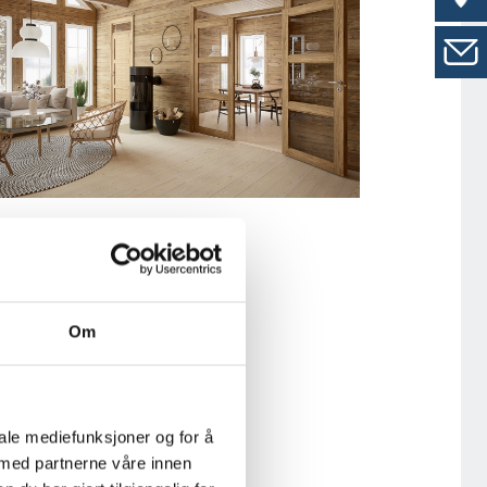
INNERDØR SUPERIOR TID
7410 OG TID 7411 MED
OVERLYS TL7001
Om
iale mediefunksjoner og for å
 med partnerne våre innen