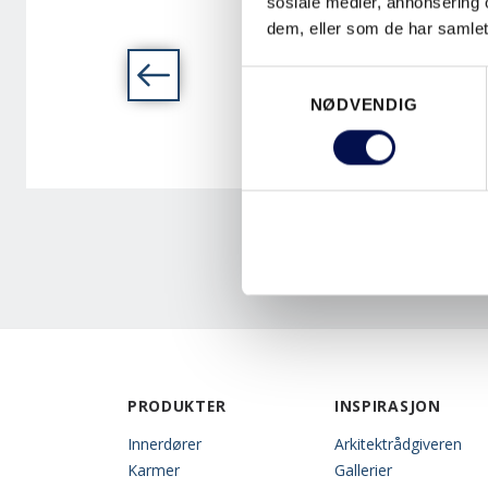
sosiale medier, annonsering 
INNERDØR SUPERIOR TID
dem, eller som de har samlet
7421
Consent
NØDVENDIG
Selection
PRODUKTER
INSPIRASJON
Innerdører
Arkitektrådgiveren
Karmer
Gallerier