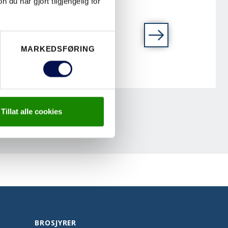
u har gjort tilgjengelig for
MARKEDSFØRING
Tillat alle cookies
BROSJYRER