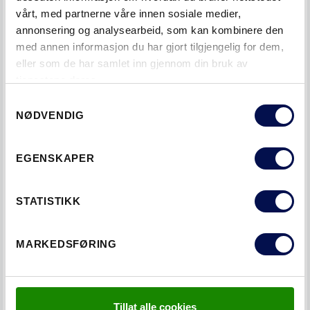
vårt, med partnerne våre innen sosiale medier,
annonsering og analysearbeid, som kan kombinere den
med annen informasjon du har gjort tilgjengelig for dem,
eller som de har samlet inn gjennom din bruk av
tjenestene deres.
Consent
NØDVENDIG
Selection
EGENSKAPER
STATISTIKK
Prosjektet er et av Scandics signaturhoteller og
kjennetegnes av høy kvalitet i materialvalg og løsninger.
Swedoor har levert laminatdører, malte trekarmer og
MARKEDSFØRING
stålkarmer, skyvedører og skyvedørskarmer, sorte
hengsler, stålbeslåtte terskler til romdører og noen 47dB-
dører.
Tillat alle cookies