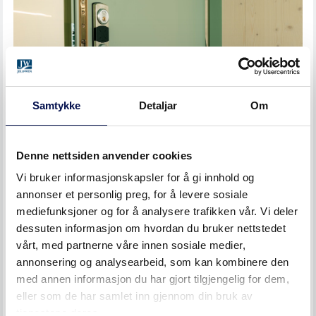
Samtykke
Detaljar
Om
Denne nettsiden anvender cookies
Høsten 2026 åpnet den splitter nye skolen på cirka 11 500
Vi bruker informasjonskapsler for å gi innhold og
kvadratmeter, med plass til 630 elever på Kvaløysletta.
annonser et personlig preg, for å levere sosiale
Ferdigstillelse uterom er forventet til 3. kvartal 2027.
mediefunksjoner og for å analysere trafikken vår. Vi deler
dessuten informasjon om hvordan du bruker nettstedet
vårt, med partnerne våre innen sosiale medier,
annonsering og analysearbeid, som kan kombinere den
med annen informasjon du har gjort tilgjengelig for dem,
eller som de har samlet inn gjennom din bruk av
tjenestene deres.