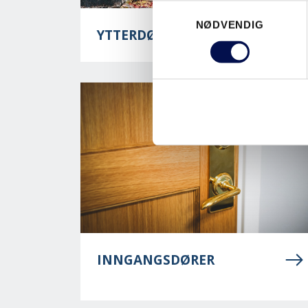
Consent
NØDVENDIG
Selection
YTTERDØRER
INNGANGSDØRER