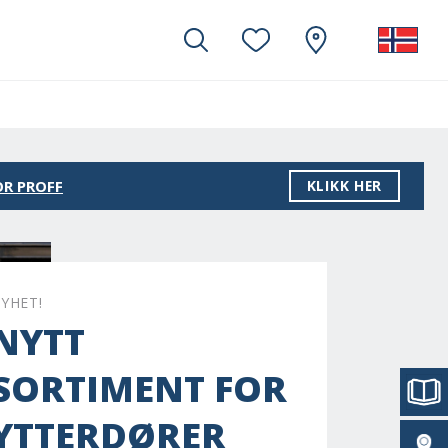
R PROFF
KLIKK HER
YHET!
NYTT
SORTIMENT FOR
YTTERDØRER