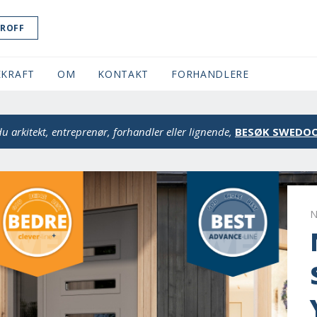
ROFF
KRAFT
OM
KONTAKT
FORHANDLERE
du arkitekt, entreprenør, forhandler eller lignende,
BESØK SWEDOO
N