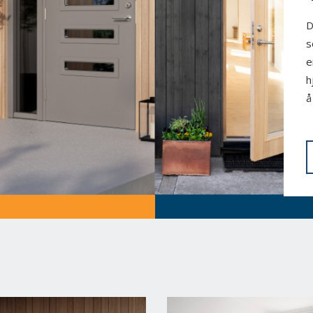
D
s
e
h
å